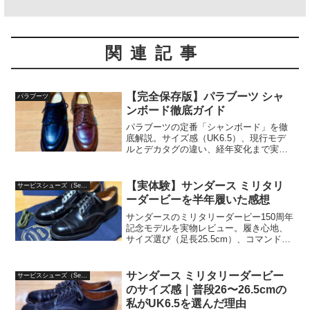
関連記事
【完全保存版】パラブーツ シャ
パラブーツ
ンボード徹底ガイド
パラブーツの定番「シャンボード」を徹
底解説。サイズ感（UK6.5）、現行モデ
ルとデカタグの違い、経年変化まで実体
験ベースでまとめました。購入前の不安
をこの記事で解消できます。
【実体験】サンダース ミリタリ
サービスシューズ（Service Shoes）
ーダービーを半年履いた感想
サンダースのミリタリーダービー150周年
記念モデルを実物レビュー。履き心地、
サイズ選び（足長25.5cm）、コマンドソ
ールの特徴、コーデ例まで写真付きで詳
しく解説。購入前の参考に最適です。
サンダース ミリタリーダービー
サービスシューズ（Service Shoes）
のサイズ感｜普段26〜26.5cmの
私がUK6.5を選んだ理由