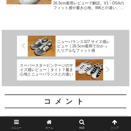
26.5cm着用レビューで解説。V1・DSAの
フィット感や履き心地、996との違い、サ
イズ選びのポイントまで詳しく紹介しま
す。
ニューバランス327 サイズ感レ
ビュー｜26.5cm着用で分かっ
たリアルなフィット感
スーパースタービンテージのサ
イズ感レビュー｜タイト？履き
心地とニューバランスとの違い
コメント
コメントを書き込む
メニュー
ホーム
検索
トップ