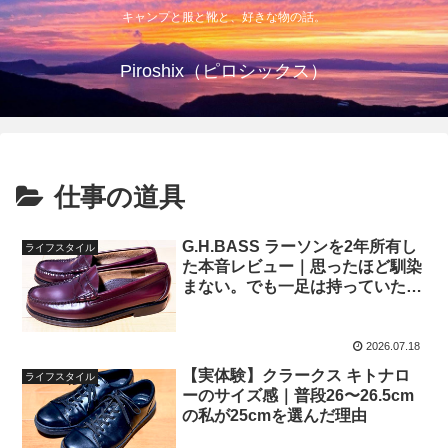
キャンプと服と靴と、好きな物の話。
Piroshix（ピロシックス）
仕事の道具
G.H.BASS ラーソンを2年所有し
ライフスタイル
た本音レビュー｜思ったほど馴染
まない。でも一足は持っていたい
ローファー
2026.07.18
【実体験】クラークス キトナロ
ライフスタイル
ーのサイズ感｜普段26〜26.5cm
の私が25cmを選んだ理由