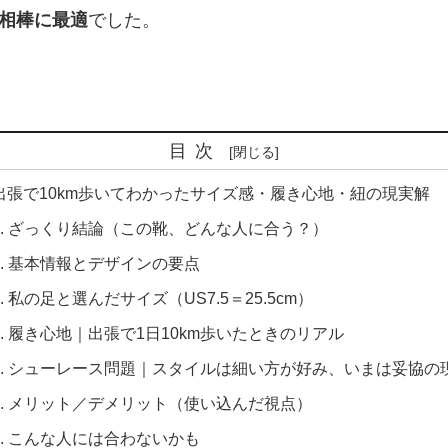
相棒に最適
でした。
目次
出張で10km歩いてわかったサイズ感・履き心地・紐の現実解
1. ざっくり結論（この靴、どんな人に合う？）
2. 基本情報とデザインの要点
3. 私の足と選んだサイズ（US7.5＝25.5cm）
4. 履き心地｜出張で1日10km歩いたときのリアル
5. シューレース問題｜スタイルは細い方が好み、いまは妥協の
6. メリット／デメリット（使い込んだ視点）
7. こんな人には合わないかも