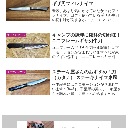
いいくらいでね。では、ディ...
ギザ刃フィレナイフ
普段、あまり気にかけていなかったフィ
レナイフ。日ごろ使っているギザ刃牛刀
の切れ味が良すぎるので、ついついこち
らもポチってしまったのでした。という
ことで、簡単ですがユニフレームギザ刃
フィレナイフレビューです。他のギザ刃
キャンプの調理に抜群の切れ味！
キッチンツール
シリーズと違ってプラ製の...
ユニフレームギザ刃牛刀
ユニフレームギザ刃牛刀〜本記事にはプ
ロモーションが含まれています〜わが家
のメイン包丁は、ユニフレームギザ刃
「牛刀」刃部にはモリブデンバナジウム
を採用し、一度使うとドはまりする“素晴
らしい切れ味”。でも、とってもリーズナ
ステーキ屋さんのおすすめ！刀
キッチンツール
ブル。これ、買わない理...
（カタナ） ステーキナイフ東風
〜本記事にはプロモーションが含まれて
います〜3年前。千葉県の某ステーキ屋さ
んを訪れた際、店長さんからすすめられ
たステーキナイフ。あまりの切れ味の良
さに感動し、その場でスマホを開いて購
入してしまいました。刀（カタナ） ステ
ーキナイフ東風こいつ...