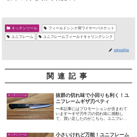
キッチンツール
フィールドシンク用ワイヤーバスケット
ユニフレーム
ユニフレームフィールドキャリングシンク
piroshix
関連記事
抜群の切れ味で小回りも利く！ユ
キッチンツール
ニフレームギザ刃ペティ
〜本記事にはプロモーションが含まれて
います〜ギザ刃牛刀の切れ味に感動し
て、買い足したのがこちら。ユニフレー
ムの「ギザ刃ペティ」こいつは、とにか
くよく切れて小回りが利く！大きなもの
を切らないのであれば、こいつ一本でも
小さいけれど万能！ユニフレーム
キッチンツール